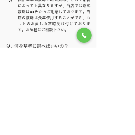
A.
によっても異なりますが、当店では略式
数珠は●●円からご用意しております。当
店の数珠は
長年使用することができ、も
しものお直しも常時受け付けておりま
す。お気軽にご相談下さい。
Ｑ.
何を基準に選べばいいの？
・「本式数珠」or「略式数珠」
A.
・「男用数珠」or「女用数珠」
・ そして玉の素材やグレード、房のタイ
プにより価格が決定します。
Ｑ.
お直し（修理）はできますか？
お直しは常時受け付けております。玉が
A.
全て揃っていれば、まず問題なくお直し
することができます。
詳しくはこちら