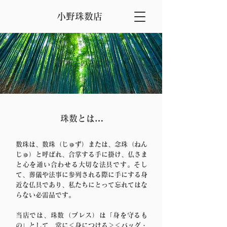
小野珠数店
初めての方に
珠数とは…
数珠は、数珠（じゅず）または、念珠（ねん
じゅ）と呼ばれ、合掌する手に掛け、仏さま
と心を通い合わせる大切な法具です。そし
て、葬儀や法事に参列される際に手にする身
近な仏具であり、私たちにとって忘れてはな
らない必需品です。
当店では、珠数（ブレス）は「身を守るも
の」として、常に＜身につける＞＜バッグ・