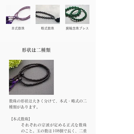
本式数珠
略式数珠
腕輪念珠ブレス
形状は二種類
数珠の形状は大きく分けて、本式・略式の二
種類があります。
【
本式数珠
】
それぞれの宗派が定める正式な数珠
のこと。玉の数は108個で長く、二重